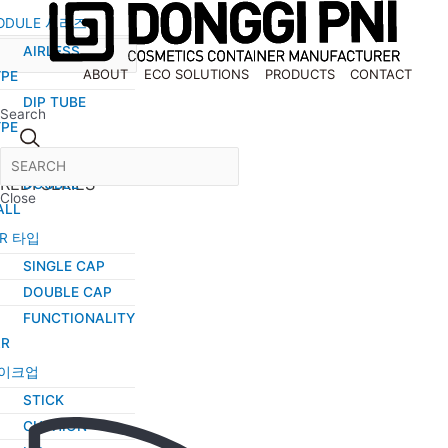
콘
ODULE 시리즈
텐
AIRLESS
츠
ECO SOLUTIONS
ABOUT
ECO SOLUTIONS
PRODUCTS
CONTACT
YPE
로
DIP TUBE
건
Search
YPE
너
킨케어 세트
뛰
REDI SERIES
DOUBLE
기
Close
ALL
AR 타입
SINGLE CAP
DOUBLE CAP
FUNCTIONALITY
AR
이크업
STICK
CUSHION